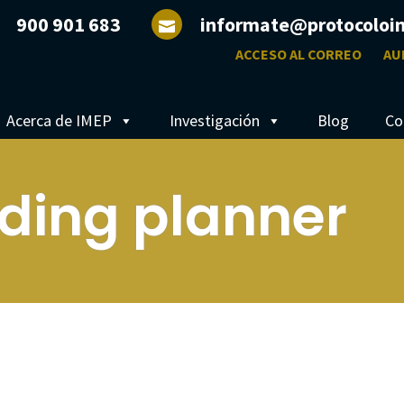
900 901 683
informate@protocoloi
ACCESO AL CORREO
AU
Acerca de IMEP
Investigación
Blog
Co
ding planner