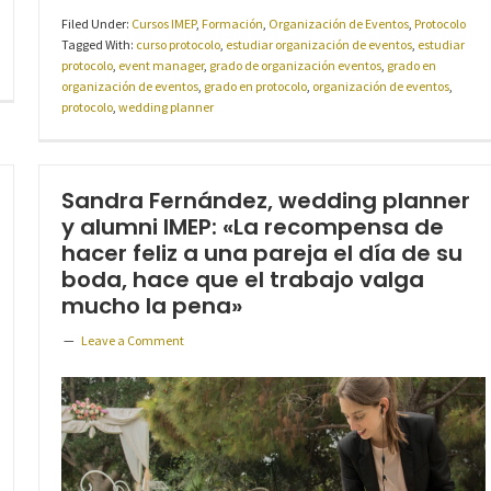
Filed Under:
Cursos IMEP
,
Formación
,
Organización de Eventos
,
Protocolo
Tagged With:
curso protocolo
,
estudiar organización de eventos
,
estudiar
protocolo
,
event manager
,
grado de organización eventos
,
grado en
organización de eventos
,
grado en protocolo
,
organización de eventos
,
protocolo
,
wedding planner
Sandra Fernández, wedding planner
y alumni IMEP: «La recompensa de
hacer feliz a una pareja el día de su
boda, hace que el trabajo valga
mucho la pena»
Leave a Comment