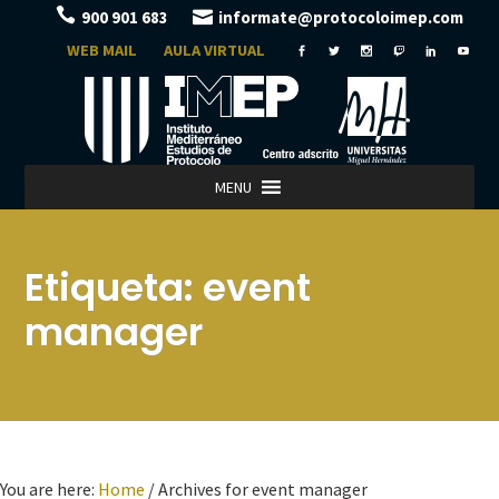
900 901 683
informate@protocoloimep.com
WEB MAIL
AULA VIRTUAL
MENU
Etiqueta:
event
manager
You are here:
Home
/
Archives for event manager