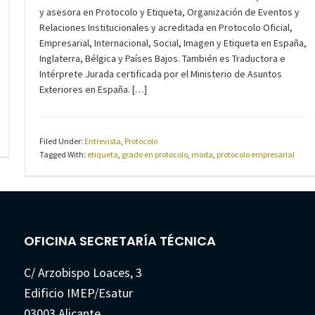
y asesora en Protocolo y Etiqueta, Organización de Eventos y
Relaciones Institucionales y acreditada en Protocolo Oficial,
Empresarial, Internacional, Social, Imagen y Etiqueta en España,
Inglaterra, Bélgica y Países Bajos. También es Traductora e
Intérprete Jurada certificada por el Ministerio de Asuntos
Exteriores en España. […]
Filed Under:
Entrevista
,
Protocolo
Tagged With:
etiqueta
,
grado en protocolo
,
moda
,
protocolo empresarial
OFICINA SECRETARÍA TÉCNICA
C/ Arzobispo Loaces, 3
Edificio IMEP/Esatur
03003 Alicante