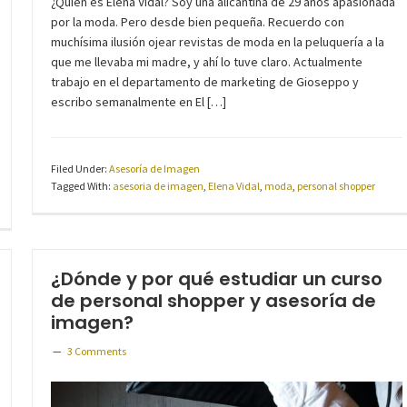
¿Quién es Elena Vidal? Soy una alicantina de 29 años apasionada
por la moda. Pero desde bien pequeña. Recuerdo con
muchísima ilusión ojear revistas de moda en la peluquería a la
que me llevaba mi madre, y ahí lo tuve claro. Actualmente
trabajo en el departamento de marketing de Gioseppo y
escribo semanalmente en El […]
Filed Under:
Asesoría de Imagen
Tagged With:
asesoria de imagen
,
Elena Vidal
,
moda
,
personal shopper
¿Dónde y por qué estudiar un curso
de personal shopper y asesoría de
imagen?
3 Comments