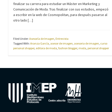
finalizar su carrera para estudiar un Máster en Marketing y
Comunicación de Moda. Tras finalizar con sus estudios, empezó
a escribir en la web de Cosmopolitan, para después pasarse al
otro lado […]
Filed Under:
Asesoría de Imagen
,
Entrevista
Tagged With:
Aranza García
,
asesor de imagen
,
asesoria de imagen
,
curso
personal shopper
,
editora de moda
,
fashion blogger
,
moda
,
personal shopper