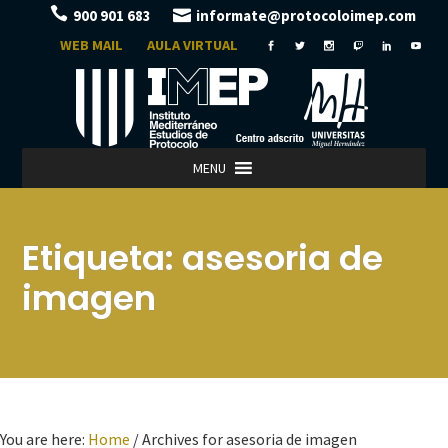
900 901 683
informate@protocoloimep.com
WEB MAIL
AULA VIRTUAL
MENU
Etiqueta:
asesoria de
imagen
You are here:
Home
/
Archives for asesoria de imagen