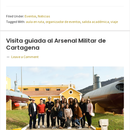
Filed Under:
Eventos
,
Noticias
Tagged With:
aula en ruta
,
organizador de eventos
,
salida académica
,
viaje
Visita guiada al Arsenal Militar de
Cartagena
Leave a Comment