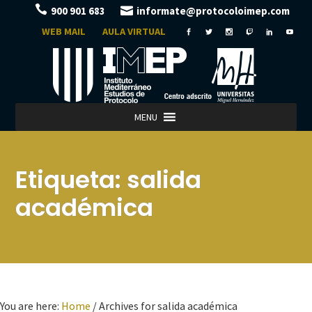
900 901 683
informate@protocoloimep.com
WEB MAIL
AULA VIRTUAL
MENU
Etiqueta:
salida
académica
You are here:
Home
/
Archives for salida académica