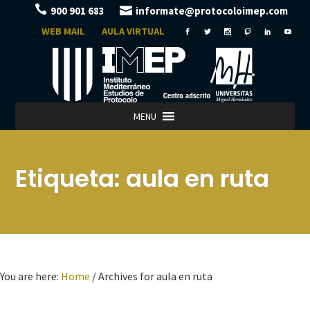
900 901 683
informate@protocoloimep.com
WEB MAIL
AULA VIRTUAL
MENU
Etiqueta:
aula en ruta
You are here:
Home
/
Archives for aula en ruta