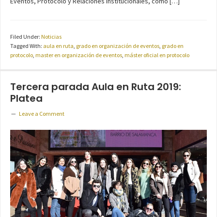
Eventos, Protocolo y Relaciones Institucionales, como […]
Filed Under:
Noticias
Tagged With:
aula en ruta
,
grado en organización de eventos
,
grado en
protocolo
,
master en organización de eventos
,
máster oficial en protocolo
Tercera parada Aula en Ruta 2019:
Platea
Leave a Comment