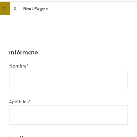
1
2
Next Page »
Infórmate
Nombre*
Apellidos*