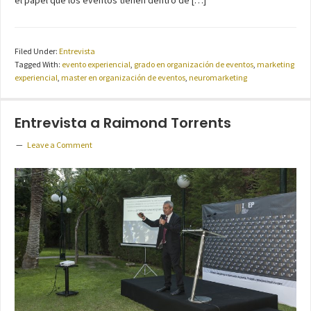
Filed Under:
Entrevista
Tagged With:
evento experiencial
,
grado en organización de eventos
,
marketing
experiencial
,
master en organización de eventos
,
neuromarketing
Entrevista a Raimond Torrents
Leave a Comment