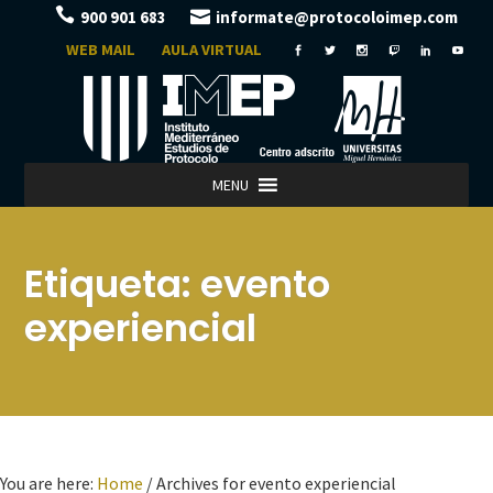
900 901 683
informate@protocoloimep.com
WEB MAIL
AULA VIRTUAL
MENU
Etiqueta:
evento
experiencial
You are here:
Home
/
Archives for evento experiencial