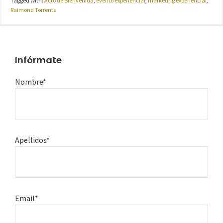
Tagged With:
Acto de Bienvenida
,
evento experiencial
,
marketing experiencial
,
Raimond Torrents
Infórmate
Nombre*
Apellidos*
Email*