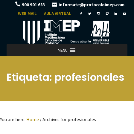
900 901 683
informate@protocoloimep.com
WEB MAIL
AULA VIRTUAL
MENU
Etiqueta:
profesionales
You are here:
Home
/
Archives for profesionales