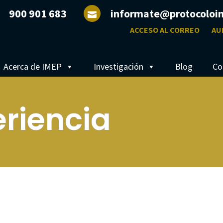
900 901 683
informate@protocoloi
ACCESO AL CORREO
AU
Acerca de IMEP
Investigación
Blog
Co
riencia