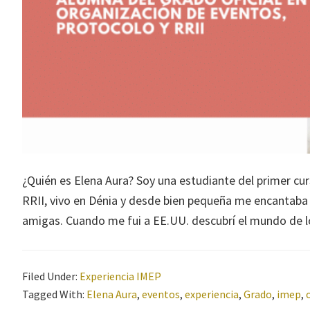
¿Quién es Elena Aura? Soy una estudiante del primer cu
RRII, vivo en Dénia y desde bien pequeña me encantaba o
amigas. Cuando me fui a EE.UU. descubrí el mundo de lo
Filed Under:
Experiencia IMEP
Tagged With:
Elena Aura
,
eventos
,
experiencia
,
Grado
,
imep
,