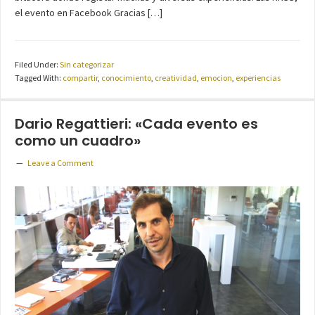
el evento en Facebook Gracias […]
Filed Under:
Sin categorizar
Tagged With:
compartir
,
conocimiento
,
creatividad
,
emocion
,
experiencias
Dario Regattieri: «Cada evento es
como un cuadro»
Leave a Comment