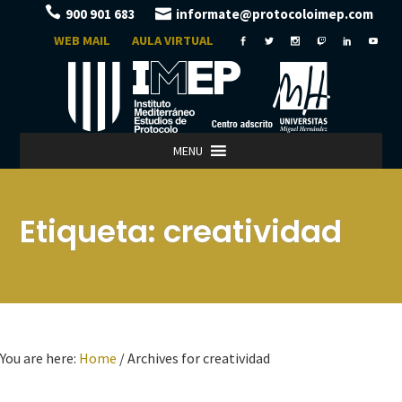
900 901 683
informate@protocoloimep.com
WEB MAIL
AULA VIRTUAL
MENU
Etiqueta:
creatividad
You are here:
Home
/
Archives for creatividad