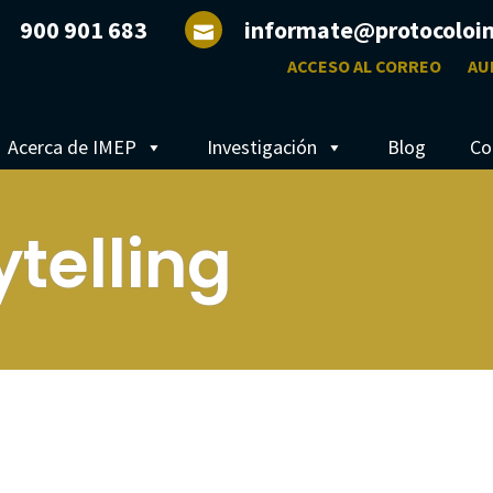
900 901 683
informate@protocoloi
ACCESO AL CORREO
AU
Acerca de IMEP
Investigación
Blog
Co
ytelling