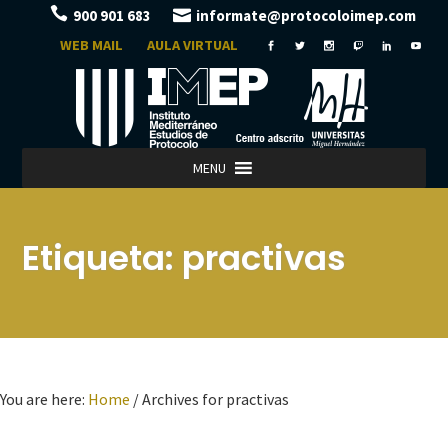
900 901 683
informate@protocoloimep.com
WEB MAIL
AULA VIRTUAL
MENU
Etiqueta:
practivas
You are here:
Home
/
Archives for practivas