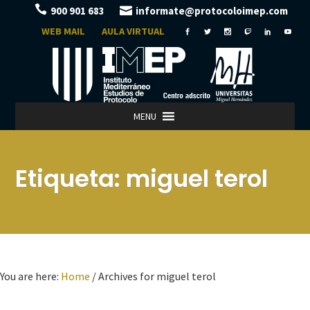
900 901 683
informate@protocoloimep.com
WEB MAIL
AULA VIRTUAL
MENU
Etiqueta:
miguel terol
You are here:
Home
/
Archives for miguel terol