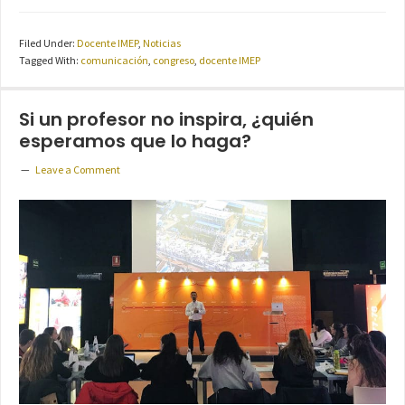
Filed Under:
Docente IMEP
,
Noticias
Tagged With:
comunicación
,
congreso
,
docente IMEP
Si un profesor no inspira, ¿quién
esperamos que lo haga?
Leave a Comment