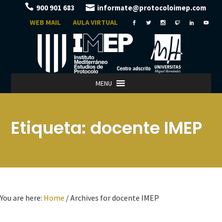
900 901 683
informate@protocoloimep.com
WEB MAIL
AULA VIRTUAL
MENU
Etiqueta:
docente IMEP
You are here:
Home
/
Archives for docente IMEP