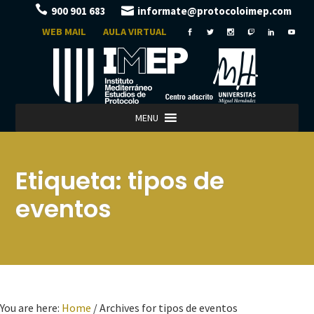
900 901 683
informate@protocoloimep.com
WEB MAIL
AULA VIRTUAL
MENU
Etiqueta:
tipos de
eventos
You are here:
Home
/
Archives for tipos de eventos