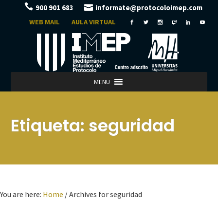
900 901 683
informate@protocoloimep.com
WEB MAIL
AULA VIRTUAL
MENU
Etiqueta:
seguridad
You are here:
Home
/
Archives for seguridad