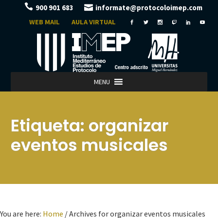
900 901 683
informate@protocoloimep.com
WEB MAIL
AULA VIRTUAL
MENU
Etiqueta:
organizar
eventos musicales
You are here:
Home
/
Archives for organizar eventos musicales