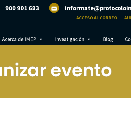
900 901 683
informate@protocoloi
ACCESO AL CORREO
AU
Acerca de IMEP
Investigación
Blog
Co
nizar evento