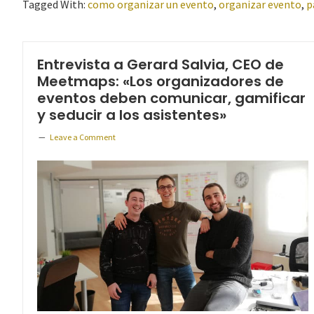
Tagged With:
como organizar un evento
,
organizar evento
,
p
Entrevista a Gerard Salvia, CEO de
Meetmaps: «Los organizadores de
eventos deben comunicar, gamificar
y seducir a los asistentes»
Leave a Comment