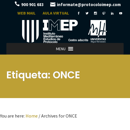
900 901 683
informate@protocoloimep.com
WEB MAIL
AULA VIRTUAL
MENU
Etiqueta:
ONCE
You are here:
Home
/
Archives for ONCE