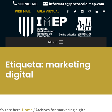
900 901 683
informate@protocoloimep.com
WEB MAIL
AULA VIRTUAL
MENU
Etiqueta:
marketing
digital
You are here:
Home
/
Archives for marketing digital