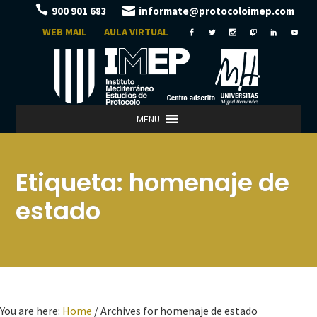
900 901 683
informate@protocoloimep.com
WEB MAIL
AULA VIRTUAL
MENU
Etiqueta:
homenaje de
estado
You are here:
Home
/
Archives for homenaje de estado