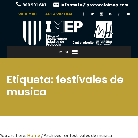
900 901 683
informate@protocoloimep.com
WEB MAIL
AULA VIRTUAL
MENU
Etiqueta:
festivales de
musica
You are here:
Home
/
Archives for festivales de musica