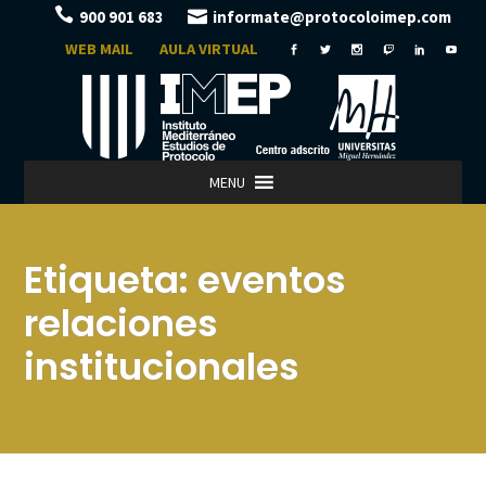
900 901 683
informate@protocoloimep.com
WEB MAIL
AULA VIRTUAL
MENU
Etiqueta:
eventos
relaciones
institucionales