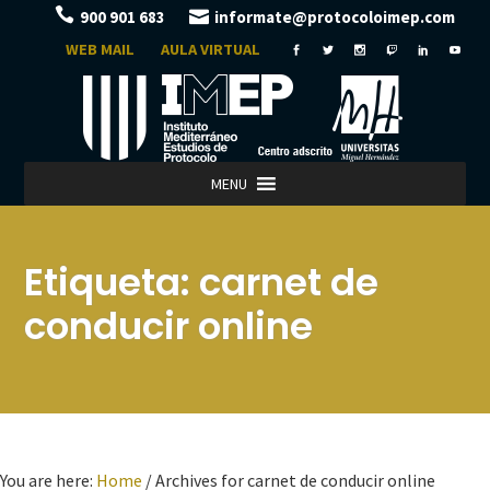
900 901 683
informate@protocoloimep.com
WEB MAIL
AULA VIRTUAL
MENU
Etiqueta:
carnet de
conducir online
You are here:
Home
/
Archives for carnet de conducir online