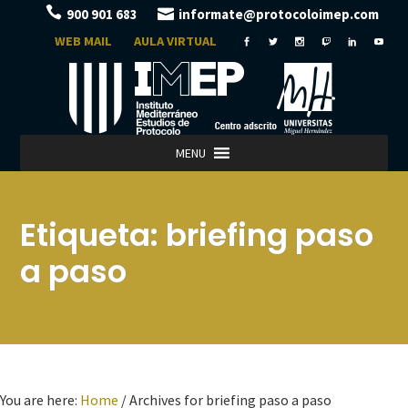
900 901 683
informate@protocoloimep.com
WEB MAIL
AULA VIRTUAL
MENU
Etiqueta:
briefing paso
a paso
You are here:
Home
/
Archives for briefing paso a paso