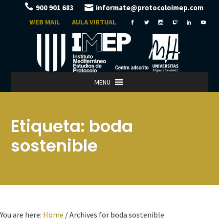
900 901 683
informate@protocoloimep.com
WEB MAIL
AULA VIRTUAL
MENU
Etiqueta:
boda
sostenible
You are here:
Home
/
Archives for boda sostenible