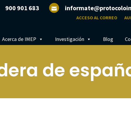
900 901 683
informate@protocoloi
ACCESO AL CORREO
AU
Acerca de IMEP
Investigación
Blog
Co
dera de españ