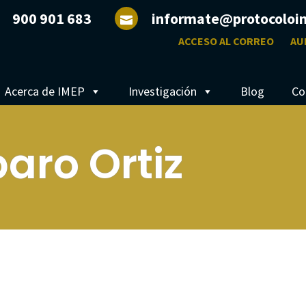
900 901 683
informate@protocoloi
ACCESO AL CORREO
AU
Acerca de IMEP
Investigación
Blog
Co
aro Ortiz