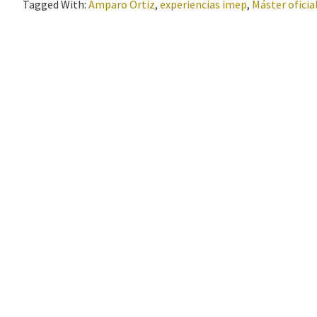
Tagged With:
Amparo Ortiz
,
experiencias imep
,
Máster oficia