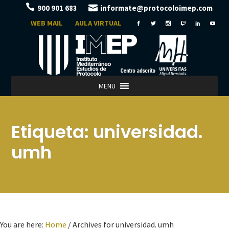
900 901 683
informate@protocoloimep.com
WEB MAIL
AULA VIRTUAL
MENU
Etiqueta:
universidad.
umh
You are here:
Home
/
Archives for universidad. umh