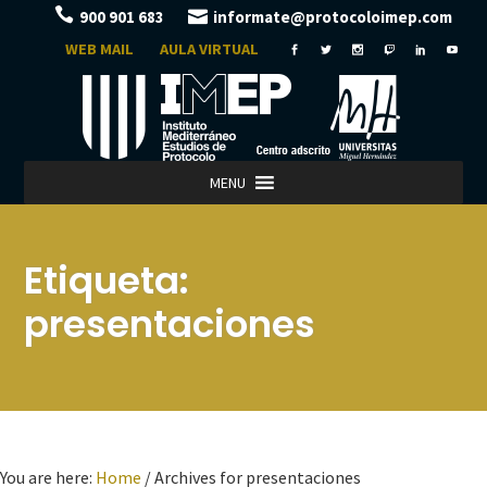
900 901 683
informate@protocoloimep.com
WEB MAIL
AULA VIRTUAL
MENU
Etiqueta:
presentaciones
You are here:
Home
/
Archives for presentaciones