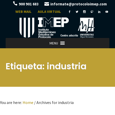
900 901 683
informate@protocoloimep.com
WEB MAIL
AULA VIRTUAL
MENU
Etiqueta:
industria
You are here:
Home
/
Archives for industria