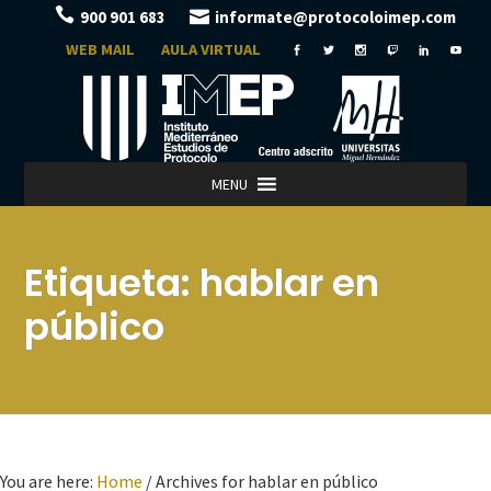
900 901 683
informate@protocoloimep.com
WEB MAIL
AULA VIRTUAL
MENU
Etiqueta:
hablar en
público
You are here:
Home
/
Archives for hablar en público