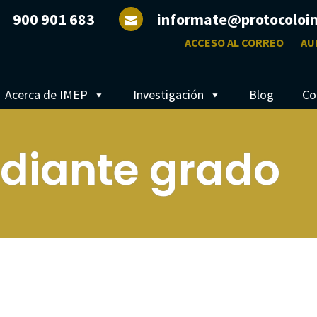
900 901 683
informate@protocoloi
ACCESO AL CORREO
AU
Acerca de IMEP
Investigación
Blog
Co
diante grado