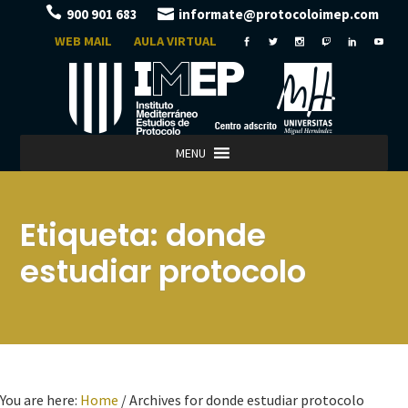
900 901 683
informate@protocoloimep.com
WEB MAIL
AULA VIRTUAL
MENU
Etiqueta:
donde
estudiar protocolo
You are here:
Home
/
Archives for donde estudiar protocolo