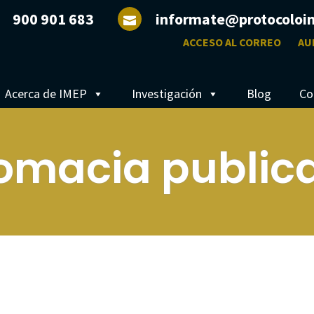
900 901 683
informate@protocoloi
ACCESO AL CORREO
AU
Acerca de IMEP
Investigación
Blog
Co
omacia public