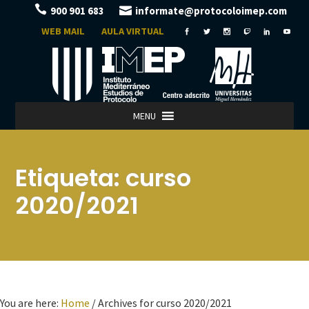
900 901 683
informate@protocoloimep.com
WEB MAIL
AULA VIRTUAL
MENU
Etiqueta:
curso
2020/2021
You are here:
Home
/
Archives for curso 2020/2021