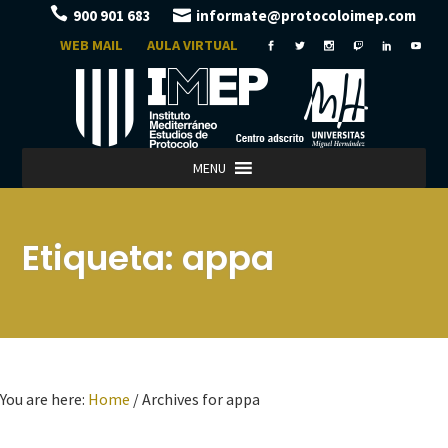
900 901 683
informate@protocoloimep.com
WEB MAIL
AULA VIRTUAL
MENU
Etiqueta:
appa
You are here:
Home
/
Archives for appa