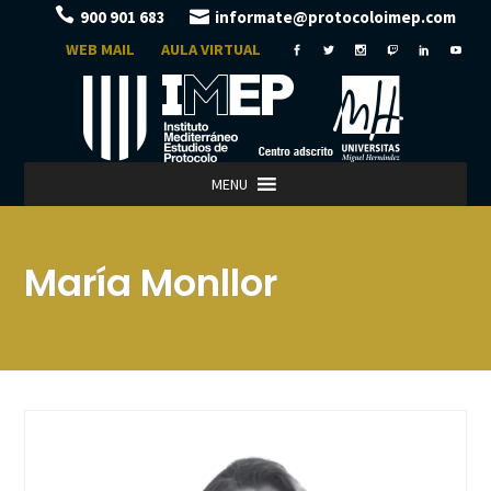
900 901 683
informate@protocoloimep.com
WEB MAIL
AULA VIRTUAL
MENU
María Monllor